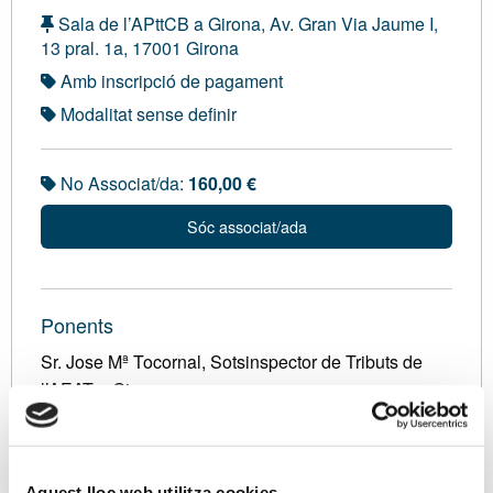
Sala de l’APttCB a Girona, Av. Gran Via Jaume I,
13 pral. 1a, 17001 Girona
Amb inscripció de pagament
Modalitat sense definir
No Associat/da:
160,00 €
Sóc associat/ada
Ponents
Sr. Jose Mª Tocornal, Sotsinspector de Tributs de
l’AEAT a Girona
Descripció
Aquest lloc web utilitza cookies