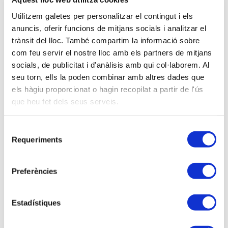
Les modificacions publicades en el BOGC del 6
d’agost es realitzen en el marc de la reforma del
Utilitzem galetes per personalitzar el contingut i els
sistema tributari. Segons es menciona en el text
anuncis, oferir funcions de mitjans socials i analitzar el
“Exposición de Motivos del Proyecto de la Ley”, la
trànsit del lloc. També compartim la informació sobre
reforma incorpora diverses modificacions en la
com feu servir el nostre lloc amb els partners de mitjans
norma reguladora de l’IVA amb l’objecte d’adequar-
socials, de publicitat i d'anàlisis amb qui col·laborem. Al
seu torn, ells la poden combinar amb altres dades que
la, en la major mesura, a la normativa comunitària
els hàgiu proporcionat o hagin recopilat a partir de l'ús
que regula el tribut, en la seva redacció donada per
que heu fet dels seus serveis.
posteriors directives.
Aquestes modificacions venen donades per la
Selecció
necessitat d’ajust de la directiva, derivant de la
Requeriments
de
obligació d’executar diverses sentències del
consentiment
Tribunal de Justícia de la Unió Europea que
Preferències
incideixen en la nostra normativa interna.
Es diu en el text “Exposición de Motivos”, que
Estadístiques
d’aquesta manera, s’intenta establir un marc jurídic
més segur, potenciant la lluita contra el frau fiscal