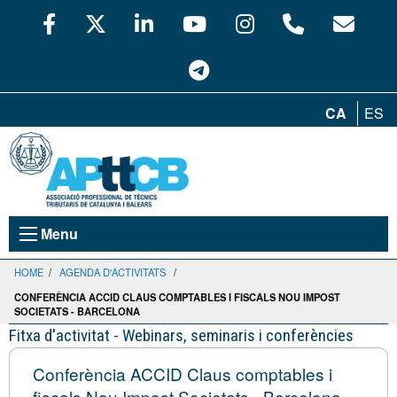
CA
ES
Menu
HOME
/
AGENDA D'ACTIVITATS
/
CONFERÈNCIA ACCID CLAUS COMPTABLES I FISCALS NOU IMPOST
SOCIETATS - BARCELONA
Fitxa d'activitat - Webinars, seminaris i conferències
Conferència ACCID Claus comptables i
fiscals Nou Impost Societats - Barcelona