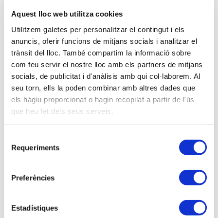
13-05-2015
Aquest lloc web utilitza cookies
De 16 a 20 hores
Utilitzem galetes per personalitzar el contingut i els
Delegación de la APttCB en Baleares - Avda.
anuncis, oferir funcions de mitjans socials i analitzar el
Alejandro Rosselló, 15 -2º B - Palma.
trànsit del lloc. També compartim la informació sobre
Amb inscripció de pagament
com feu servir el nostre lloc amb els partners de mitjans
Modalitat sense definir
socials, de publicitat i d'anàlisis amb qui col·laborem. Al
seu torn, ells la poden combinar amb altres dades que
els hàgiu proporcionat o hagin recopilat a partir de l'ús
No associats:
180,00 €
que heu fet dels seus serveis.
Universitaris:
0,00 €
Selecció
Sóc associat/ada
Requeriments
de
consentiment
Preferències
Ponents
Sr. Vicente Arbona Mas, Administrador de la
Estadístiques
Agencia Tributaria de Ibiza y Formentera.