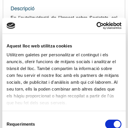
Descripció
En l’autoliquidació de l’Impost sobre Societats, cal
tenir present que es facilita informació rellevant de
caire comptable i financer, així com la pròpia
liquidació de l’Impost sobre Societats concretada
amb els ajustos fiscals
(diferències permanents i
Aquest lloc web utilitza cookies
diferències temporànies)
, que deriven en la
Utilitzem galetes per personalitzar el contingut i els
liquidació pertinent.
anuncis, oferir funcions de mitjans socials i analitzar el
trànsit del lloc. També compartim la informació sobre
Cal esmentar també els aspectes formals per
com feu servir el nostre lloc amb els partners de mitjans
consolidar deduccions fiscals, així com els aspectes
socials, de publicitat i d'anàlisis amb qui col·laborem. Al
comptables i justificants documentals en
seu torn, ells la poden combinar amb altres dades que
l’acreditació de les bases imposables negatives, que
els hàgiu proporcionat o hagin recopilat a partir de l'ús
adquireix mes rellevància d’acord a la nova Llei de
que heu fet dels seus serveis.
l’Impost sobre Societats 27/2014.
Selecció
Es tracta de fer una revisió dels aspectes principals
Requeriments
de
que pertoquen a la declaració-liquidació de l’Impost