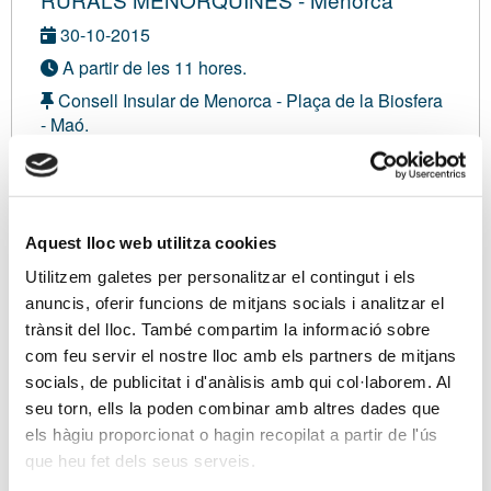
30-10-2015
A partir de les 11 hores.
Consell Insular de Menorca - Plaça de la Biosfera
- Maó.
Amb inscripció gratuïta
Modalitat sense definir
Aquest lloc web utilitza cookies
Inscripció gratuïta:
0,00 €
Utilitzem galetes per personalitzar el contingut i els
Sóc associat/ada
anuncis, oferir funcions de mitjans socials i analitzar el
trànsit del lloc. També compartim la informació sobre
com feu servir el nostre lloc amb els partners de mitjans
socials, de publicitat i d'anàlisis amb qui col·laborem. Al
Ponents
seu torn, ells la poden combinar amb altres dades que
Representants de l'AEAT Menorca
els hàgiu proporcionat o hagin recopilat a partir de l'ús
que heu fet dels seus serveis.