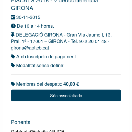
GIRONA
30-11-2015
De 10 a 14 hores.
DELEGACIÓ GIRONA - Gran Via Jaume I, 13,
Pral. 1ª - 17001 – GIRONA - Tel. 972 20 01 48 -
girona@apttcb.cat
Amb inscripció de pagament
Modalitat sense definir
Membres del despatx:
40,00 €
Sóc associat/ada
Ponents
Gabinet d'Estudis APttCB