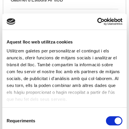
Descripció
Coincidint amb la Jornada Electoral del proper 30 de
novembre, ens plau convidar-vos a una nova sessió
formativa, gratuïta pels associats, sobre les novetats
Aquest lloc web utilitza cookies
en l’àmbit de les Societats Civils.
Utilitzem galetes per personalitzar el contingut i els
anuncis, oferir funcions de mitjans socials i analitzar el
La nova Llei 27/2014 de l’Impost sobre Societats ha
trànsit del lloc. També compartim la informació sobre
determinat que les Societats Civils amb objecte
com feu servir el nostre lloc amb els partners de mitjans
mercantil passin a tributar en l’àmbit de l’Impost
socials, de publicitat i d'anàlisis amb qui col·laborem. Al
sobre Societats.
seu torn, ells la poden combinar amb altres dades que
els hàgiu proporcionat o hagin recopilat a partir de l'ús
Les conseqüències d’aquest canvi de tributació
que heu fet dels seus serveis.
respecte dels socis als que fins ara els era
d’aplicació el règim d’atribució de rendes, d’acord a
Selecció
la Llei d’IRPF, fa que hi hagi molts elements a tenir
Requeriments
de
en compte des de la vessant tributària, comptable,
consentiment