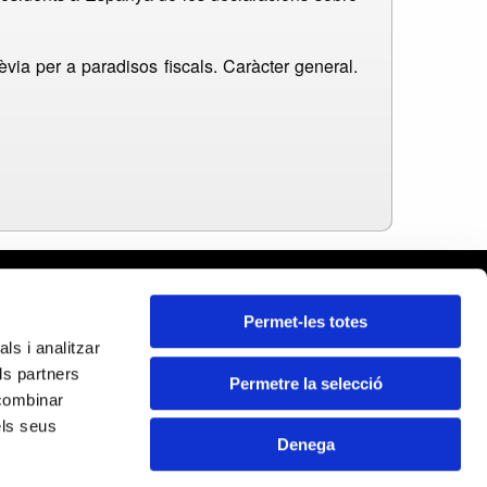
via per a paradisos fiscals. Caràcter general.
celona
Permet-les totes
ars
ls i analitzar
da
ls partners
ona
Permetre la selecció
Certificats:
 combinar
ragona
els seus
Denega
CUPERACIÓ I RESIL·LÈNCIA