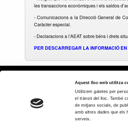
les transaccions econòmiques i els saldos d’act
- Comunicacions a la Direcció General de Come
Caràcter especial.
- Declaracions a l’AEAT sobre béns i drets situa
PER DESCARREGAR LA INFORMACIÓ EN 
Avís leg
Aquest lloc web utilitza 
Política 
Utilitzem galetes per person
Política
el trànsit del lloc. També 
Política 
de mitjans socials, de publ
xarxes s
amb altres dades que els hà
PROGRAMA KIT DIGITAL CO
serveis.