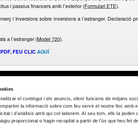
ius i passius financers amb l’exterior (
Formulari ETE)
.
rç i Inversions sobre inversions a l’estranger. Declaració prè
ts a l’estranger (
Model 720)
.
PDF, FEU CLIC
AQUÍ
al
Webmail APttCB
Delegació Bar
cookies
de privacitat
Delegació Bale
alitzar el contingut i els anuncis, oferir funcions de mitjans socia
 de cookies
Delegació Llei
compartim la informació sobre com feu servir el nostre lloc amb e
de privacitat en
Delegació Gir
icitat i d'anàlisis amb qui col·laborem. Al seu torn, ells la poden
ocials
Delegació Tar
giu proporcionat o hagin recopilat a partir de l'ús que heu fet d
FINANÇAT PELS FONS NEXT GENERATION (EU) DEL MECANISME DE RE