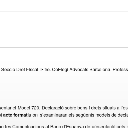
t Secció Dret Fiscal Il•ltre. Col•legi Advocats Barcelona. Profes
entar el Model 720, Declaració sobre bens i drets situats a l’es
st
acte formatiu
on s’examinaran els següents models de decl
actaran les Comunicacions al Banc d’Espanya de presentació pels