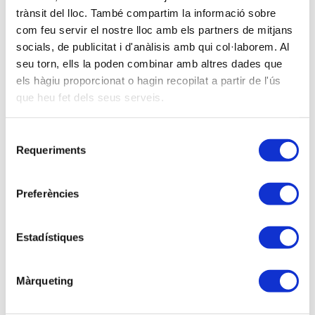
de Program. Dep. Informàtica AG Ediciones SLU.
trànsit del lloc. També compartim la informació sobre
Prof. Assoc. Comptab. i Fiscalitat en la Facultat
com feu servir el nostre lloc amb els partners de mitjans
Economia i Empresa (Univ. Rovira i Virgili).
socials, de publicitat i d'anàlisis amb qui col·laborem. Al
seu torn, ells la poden combinar amb altres dades que
Descripció
els hàgiu proporcionat o hagin recopilat a partir de l'ús
que heu fet dels seus serveis.
Ja proper el termini per a la LEGALITZACIÓ DELS
LLIBRES AL REGISTRE MERCANTIL, que
Selecció
obligatòriament s’ha de realitzar de forma telemàtica,
Requeriments
de
hem cregut necessari organitzar un taller gratuït,
consentiment
amb la col·laboració de AG EDICIONES, per tal
d’aclarir tots els dubtes que s’hagin pogut generar
Preferències
entre els nostres associats.
Estadístiques
PROGRAMA
1. Situació actual de la normativa en matèria de
Màrqueting
legalització de llibres.
2. Principals conseqüències dels canvis normatius