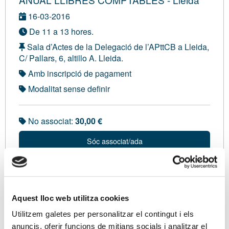
16-03-2016
De 11 a 13 hores.
Sala d’Actes de la Delegació de l’APttCB a Lleida,
C/ Pallars, 6, altillo A. Lleida.
Amb inscripció de pagament
Modalitat sense definir
No associat:
30,00 €
Sóc associat/ada
Ponents
Aquest lloc web utilitza cookies
Sra. Mª José Porras Llic. Ciències Econòmiques i
Utilitzem galetes per personalitzar el contingut i els
Empresarials (Univ. Valladolid). Consultor i Analista
anuncis, oferir funcions de mitjans socials i analitzar el