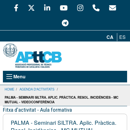
CA
ES
Menu
HOME
/
AGENDA D'ACTIVITATS
/
PALMA - SEMINARI SILTRA. APLIC. PRÀCTICA. RESOL. INCIDÈNCIES - MC
MUTUAL - VIDEOCONFERÈNCIA
Fitxa d'activitat - Aula formativa
PALMA - Seminari SILTRA. Aplic. Pràctica.
Resol. Incidències - MC MUTUAL -