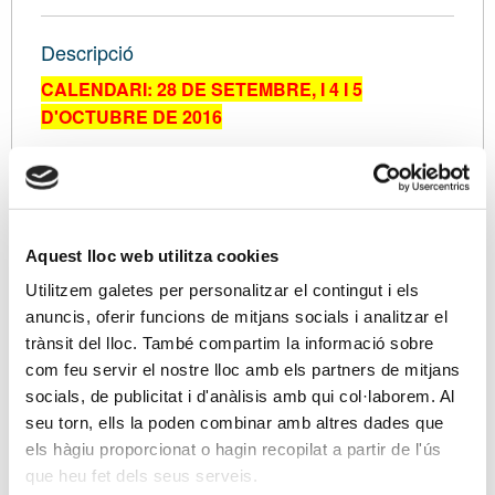
Descripció
CALENDARI: 28 DE SETEMBRE, I 4 I 5
D'OCTUBRE DE 2016
Us presentem un curs on repassarem tota la
casuística del Impost sobre successions i donacions
en clau pràctica.
Aquest lloc web utilitza cookies
PROGRAMA
Utilitzem galetes per personalitzar el contingut i els
-
Breu evolució històrica
anuncis, oferir funcions de mitjans socials i analitzar el
trànsit del lloc. També compartim la informació sobre
Herència i Llegat
com feu servir el nostre lloc amb els partners de mitjans
Fet imposable i subjecte passiu
socials, de publicitat i d'anàlisis amb qui col·laborem. Al
Base imposable
seu torn, ells la poden combinar amb altres dades que
Reduccions
els hàgiu proporcionat o hagin recopilat a partir de l'ús
Tarifa i coeficients
que heu fet dels seus serveis.
Bonificació de la quota tributària