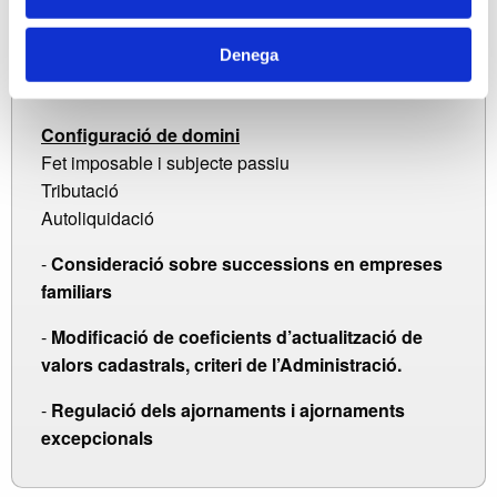
Autoliquidació
Tarifa i coeficients multiplicadors
Denega
Bonificació de la quota tributària
Criteris de l’Administració
Configuració de domini
Fet imposable i subjecte passiu
Tributació
Autoliquidació
-
Consideració sobre successions en empreses
familiars
-
Modificació de coeficients d’actualització de
valors cadastrals, criteri de l’Administració.
-
Regulació dels ajornaments i ajornaments
excepcionals