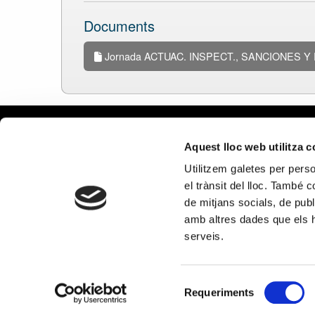
Documents
Jornada ACTUAC. INSPECT., SANCIONES 
Avís leg
Aquest lloc web utilitza 
Política 
Utilitzem galetes per person
Política
el trànsit del lloc. També 
Política 
de mitjans socials, de publ
xarxes s
amb altres dades que els hà
PROGRAMA KIT DIGITAL CO
serveis.
Selecció
Requeriments
de