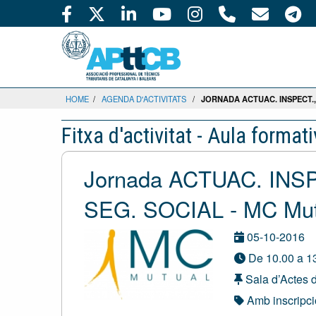
HOME
/
AGENDA D'ACTIVITATS
/
JORNADA ACTUAC. INSPECT.,
Fitxa d'activitat - Aula format
Jornada ACTUAC. IN
SEG. SOCIAL - MC Mutu
05-10-2016
De 10.00 a 13
Sala d’Actes d
Amb inscripc