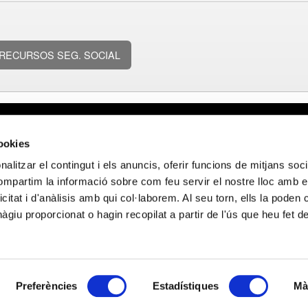
Y RECURSOS SEG. SOCIAL
al
Webmail APttCB
Delegació Bar
cookies
de privacitat
Delegació Bale
alitzar el contingut i els anuncis, oferir funcions de mitjans socia
 de cookies
Delegació Llei
compartim la informació sobre com feu servir el nostre lloc amb e
de privacitat en
Delegació Gir
icitat i d'anàlisis amb qui col·laborem. Al seu torn, ells la poden
ocials
Delegació Tar
giu proporcionat o hagin recopilat a partir de l'ús que heu fet d
FINANÇAT PELS FONS NEXT GENERATION (EU) DEL MECANISME DE RE
Preferències
Estadístiques
Mà