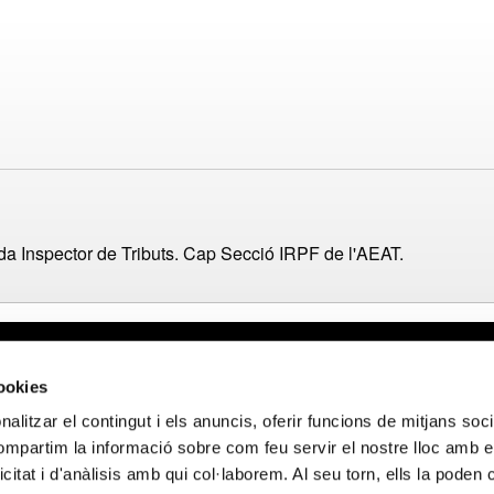
da Inspector de Tributs. Cap Secció IRPF de l'AEAT.
al
Webmail APttCB
Delegació Bar
cookies
de privacitat
Delegació Bale
alitzar el contingut i els anuncis, oferir funcions de mitjans socia
 de cookies
Delegació Llei
compartim la informació sobre com feu servir el nostre lloc amb e
de privacitat en
Delegació Gir
icitat i d'anàlisis amb qui col·laborem. Al seu torn, ells la poden
ocials
Delegació Tar