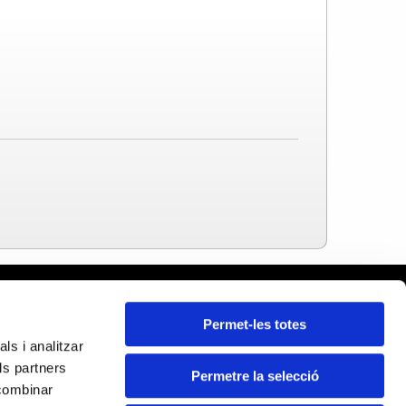
celona
Permet-les totes
ars
ls i analitzar
da
ls partners
ona
Permetre la selecció
Certificats:
 combinar
ragona