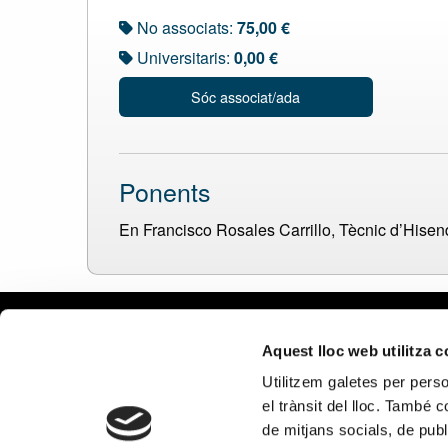
No associats:
75,00 €
Universitaris:
0,00 €
Sóc associat/ada
Ponents
En Francisco Rosales Carrillo, Tècnic d’Hisen
Avís leg
Aquest lloc web utilitza 
Política 
Utilitzem galetes per person
Política
el trànsit del lloc. També 
Política 
de mitjans socials, de publ
xarxes s