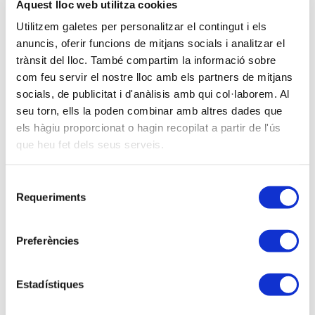
Descripció
Aquest lloc web utilitza cookies
Un Seminari pràctic i dirigit als professionals que
Utilitzem galetes per personalitzar el contingut i els
gestionen petites i mitjanes empreses, amb la
anuncis, oferir funcions de mitjans socials i analitzar el
finalitat d’optimitzar el tancament i la liquidació de
trànsit del lloc. També compartim la informació sobre
l’exercici.
com feu servir el nostre lloc amb els partners de mitjans
- Concretar un pla de treball per a efectuar
socials, de publicitat i d'anàlisis amb qui col·laborem. Al
adequadament el tancament de l’exercici.
seu torn, ells la poden combinar amb altres dades que
- Conèixer les novetats fiscals més rellevants del
els hàgiu proporcionat o hagin recopilat a partir de l'ús
que heu fet dels seus serveis.
tancament de l’exercici del proper any.
- Fer una planificació fiscal de cara al tancament del
proper exercici.
Selecció
Requeriments
- Entendre els criteris de valoració més importants
de
que són determinants dins el resultat de l’exercici.
consentiment
- Fer una liquidació de l’Impost de Societats, així
Preferències
com la seva comptabilització.
PROGRAMA
Estadístiques
1.
Tancament Comptable: Aspectes generals.