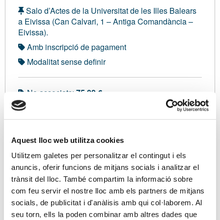
Salo d’Actes de la Universitat de les Illes Balears
a Eivissa (Can Calvari, 1 – Antiga Comandància –
Eivissa).
Amb inscripció de pagament
Modalitat sense definir
No associats:
75,00 €
Universitaris:
0,00 €
Sóc associat/ada
Aquest lloc web utilitza cookies
Utilitzem galetes per personalitzar el contingut i els
anuncis, oferir funcions de mitjans socials i analitzar el
Ponents
trànsit del lloc. També compartim la informació sobre
Sr. Enrique Gallardo Fernández, Llic. en Dret. Màster
com feu servir el nostre lloc amb els partners de mitjans
en Pràctica Jurídica. Tècnic d’Hisenda, adscrit a
socials, de publicitat i d'anàlisis amb qui col·laborem. Al
l’Unitat de Recaptació de l’Administració de la AEAT
seu torn, ells la poden combinar amb altres dades que