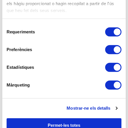
a Eivissa-Formentera. Professor UIB, GADE
els hàgiu proporcionat o hagin recopilat a partir de l'ús
(Sistema Fiscal).
que heu fet dels seus serveis.
Selecció
Descripció
Requeriments
de
Sessió II: Sessió II: Aplaçaments i
consentiment
Fraccionaments.
Preferències
- Introducció.
Estadístiques
1. Sol·licitud d’aplaçaments i/o fraccionaments.
a) Contingut.
Màrqueting
b) Plaços.
c) Efectes.
d) Esmena d’efectes.
Mostrar-ne els detalls
2. Exigència de garanties.
a) Exaccions.
Permet-les totes