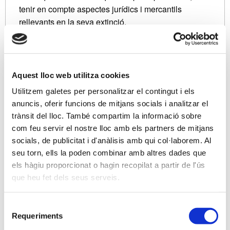
tenir en compte aspectes jurídics i mercantils
rellevants en la seva extinció.
És rellevant també avaluar les obligacions formals
que continuen tenint les empreses que segueixen
una inactivitat empresarial.
Aquest lloc web utilitza cookies
Donat l’èxit i la bona acollida que va tenir aquest
Utilitzem galetes per personalitzar el contingut i els
format en altres ocasions, si ho desitgeu
també
anuncis, oferir funcions de mitjans socials i analitzar el
podreu visualitzar la sessió a través d’Internet
trànsit del lloc. També compartim la informació sobre
des del vostre despatx
. Estem molt satisfets
com feu servir el nostre lloc amb els partners de mitjans
d'oferir-vos aquest servei, per la comoditat que
socials, de publicitat i d'anàlisis amb qui col·laborem. Al
representa i per tal d’evitar desplaçaments
seu torn, ells la poden combinar amb altres dades que
els hàgiu proporcionat o hagin recopilat a partir de l'ús
innecessaris.
que heu fet dels seus serveis.
Recordeu que aquells qui vulgueu provar aquesta
modalitat, només heu de seleccionar
Selecció
l’opció
Videoconferència
a l’hora de fer la
Requeriments
de
inscripció a través de
www.apttcb.cat
; el dia de la
consentiment