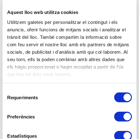
08-02-2017
Aquest lloc web utilitza cookies
17 a 21 hores
Utilitzem galetes per personalitzar el contingut i els
Salo d’Actes de la Universitat de les Illes Balears
a Eivissa (Can Calvari, 1 – Antiga Comandància –
anuncis, oferir funcions de mitjans socials i analitzar el
Eivissa)
trànsit del lloc. També compartim la informació sobre
com feu servir el nostre lloc amb els partners de mitjans
Amb inscripció de pagament
socials, de publicitat i d'anàlisis amb qui col·laborem. Al
Modalitat sense definir
seu torn, ells la poden combinar amb altres dades que
els hàgiu proporcionat o hagin recopilat a partir de l'ús
que heu fet dels seus serveis.
No associats:
75,00 €
Universitaris:
0,00 €
Selecció
Sóc associat/ada
Requeriments
de
consentiment
Preferències
Ponents
Sr. VICENTE ARBONA MAS. Delegat AEAT a
Estadístiques