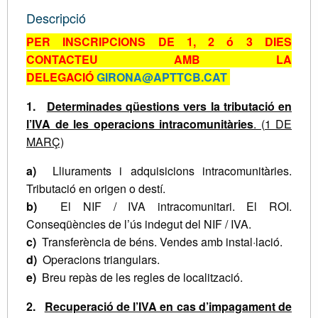
Descripció
PER INSCRIPCIONS DE 1, 2 ó 3 DIES
CONTACTEU AMB LA
DELEGACIÓ
GIRONA@APTTCB.CAT
1.
Determinades qüestions vers la tributació en
l’IVA de les operacions intracomunitàries
. (1 DE
MARÇ)
a)
Lliuraments i adquisicions intracomunitàries.
Tributació en origen o destí.
b)
El NIF / IVA intracomunitari. El ROI.
Conseqüències de l’ús indegut del NIF / IVA.
c)
Transferència de béns. Vendes amb instal·lació.
d)
Operacions triangulars.
e)
Breu repàs de les regles de localització.
2.
Recuperació de l’IVA en cas d’impagament de