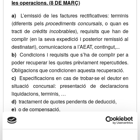
les operacions. (8 DE MARÇ)
a)
L’emissió de les factures rectificatives: terminis
(diferents pels
procediments concursals
, o quan es
tracti de
crèdits incobrables
), requisits que han de
complir (en la seva expedició i posterior remissió al
destinatari), comunicacions a l’AEAT, contingut,...
b)
Condicions i requisits que s’ha de complir per a
poder recuperar les quotes prèviament repercutides.
Obligacions que condicionen aquesta recuperació.
c)
Especificacions en cas de trobar-se el deutor en
situació concursal: presentació de declaracions
liquidacions, terminis, …
d)
tractament de quotes pendents de deducció,
e)
o de compensació,
f)
minoració de les deduccions practicades (casos).
g)
Casos de no procedència de modificació de la