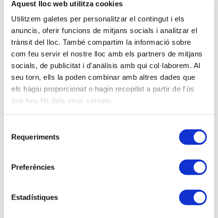
Base Imposable.
Aquest lloc web utilitza cookies
h)
Comentaris sobre l’art. 80.Cinc.5 Llei de l’IVA: la
Utilitzem galetes per personalitzar el contingut i els
nova casella 76 del Model 303.
anuncis, oferir funcions de mitjans socials i analitzar el
i)
Cas especial per a contribuents acollits al règim
trànsit del lloc. També compartim la informació sobre
especial del
criteri de caixa
, o per als destinataris de
com feu servir el nostre lloc amb els partners de mitjans
factures emeses per aquests contribuents. Casos
socials, de publicitat i d'anàlisis amb qui col·laborem. Al
dels contribuents acollits. Règims especials (comerç
seu torn, ells la poden combinar amb altres dades que
minorista, règim especial simplificat, agricultura,…).
els hàgiu proporcionat o hagin recopilat a partir de l'ús
j)
Possibilitat de modificar la Base Imposable en les
que heu fet dels seus serveis.
quitacions concursals, quan abans no s’havia
modificat.
Selecció
Requeriments
de
3.
Determinades qüestions sobre les
consentiment
deduccions de quotes de IVA suportat
. (15 DE
MARÇ)
Preferències
a)
Requisits generals del dret a la deducció de les
Estadístiques
quotes suportades:
- Quotes deduïbles.