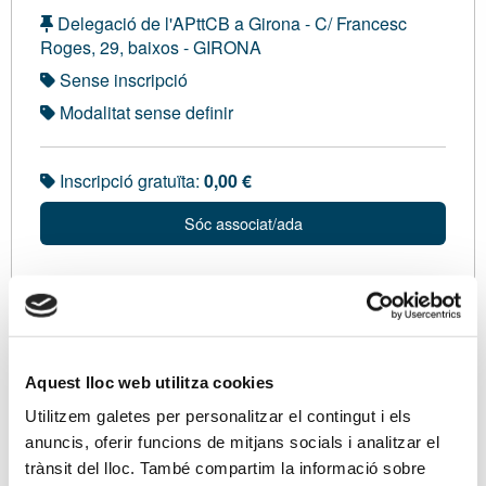
Delegació de l'APttCB a Girona - C/ Francesc
Roges, 29, baixos - GIRONA
Sense inscripció
Modalitat sense definir
Inscripció gratuïta:
0,00 €
Sóc associat/ada
Ponents
Sr. Juan Robleda Cabezas, Cap de Gestió Tributària
de l’AEAT a Girona.
Aquest lloc web utilitza cookies
Utilitzem galetes per personalitzar el contingut i els
anuncis, oferir funcions de mitjans socials i analitzar el
Descripció
trànsit del lloc. També compartim la informació sobre