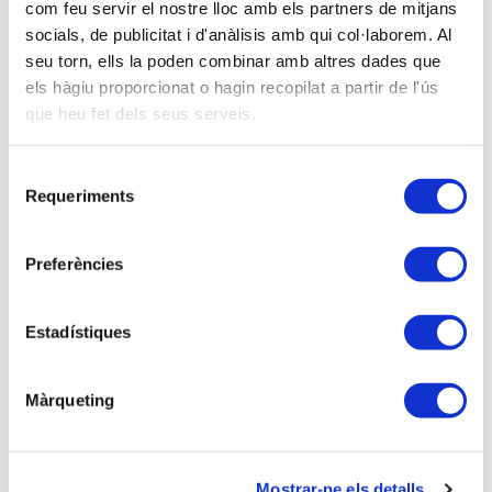
PLACES EXHAURIDES!!!
com feu servir el nostre lloc amb els partners de mitjans
socials, de publicitat i d'anàlisis amb qui col·laborem. Al
La sessió que us presentem ens servirà per la
seu torn, ells la poden combinar amb altres dades que
posada al dia de les novetats més rellevants del
els hàgiu proporcionat o hagin recopilat a partir de l'ús
l’impost sobre la renda de les persones físiques, es
que heu fet dels seus serveis.
preveu de caràcter pràctic, i es tractaran els
següents apartats:
Selecció
Requeriments
de
1.
Obligació de la presentació de l’IRPF.
consentiment
2.
Rendes exemptes.
3.
Base Imposable General.
Preferències
- Rendiments del treball.
- Rendiments del capital immobiliari.
Estadístiques
- Altres rendiments del capital mobiliari.
- Rendiments d’activitats econòmiques.
- Guanys i Pèrdues patrimonials no derivades de
Màrqueting
transmissions.
4.
Base Imposable Estalvi.
- Rendiments de Capital Mobiliari.
Mostrar-ne els detalls