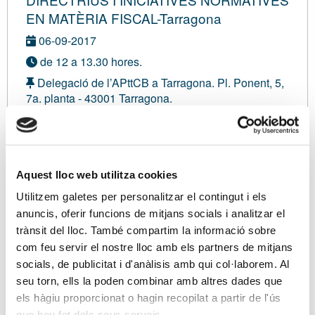
EN MATÈRIA FISCAL-Tarragona
06-09-2017
de 12 a 13.30 hores.
Delegació de l’APttCB a Tarragona. Pl. Ponent, 5,
7a. planta - 43001 Tarragona.
Amb inscripció de pagament
Modalitat sense definir
Sóc associat/ada
Aquest lloc web utilitza cookies
Utilitzem galetes per personalitzar el contingut i els
anuncis, oferir funcions de mitjans socials i analitzar el
Ponents
trànsit del lloc. També compartim la informació sobre
com feu servir el nostre lloc amb els partners de mitjans
Sr. Alberto García Varela Director General de
socials, de publicitat i d'anàlisis amb qui col·laborem. Al
Tributos. Ministerio de Hacienda y Función Pública.
seu torn, ells la poden combinar amb altres dades que
els hàgiu proporcionat o hagin recopilat a partir de l'ús
que heu fet dels seus serveis.