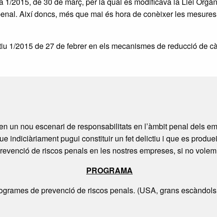
ca 1/2015, de 30 de març, per la qual es modificava la Llei Org
 penal. Així doncs, més que mai és hora de conèixer les mesures
iu 1/2015 de 27 de febrer en els mecanismes de reducció de càr
en un nou escenari de responsabilitats en l’àmbit penal dels em
indiciàriament pugui constituir un fet delictiu i que es produeix
revenció de riscos penals en les nostres empreses, si no volem 
PROGRAMA
rogrames de prevenció de riscos penals. (USA, grans escàndols 