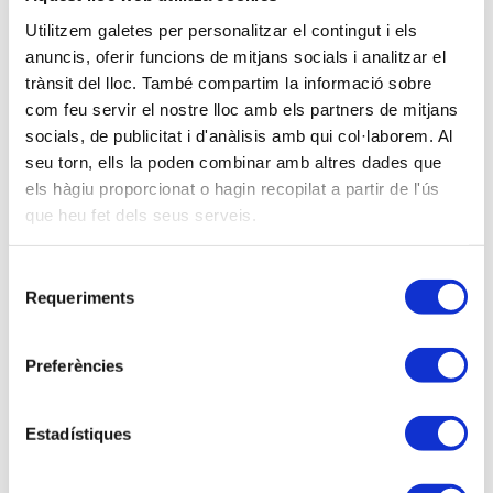
de l’Empresa i in Business Adm.. Resp. Servei de
Consultoria Mercantil i Membre Gabinet d’Estudis de
Utilitzem galetes per personalitzar el contingut i els
l’APttCB.
anuncis, oferir funcions de mitjans socials i analitzar el
trànsit del lloc. També compartim la informació sobre
com feu servir el nostre lloc amb els partners de mitjans
Descripció
socials, de publicitat i d'anàlisis amb qui col·laborem. Al
seu torn, ells la poden combinar amb altres dades que
Dies 13, 15 i 20 de Març de 2018
els hàgiu proporcionat o hagin recopilat a partir de l'ús
Un cop finalitzat el nivell intermig del Curs Dia a Dia
que heu fet dels seus serveis.
de les Societats Mercantils, ens complau presentar-
vos el següent nivell (III), en el que es continuaran
Selecció
treballant els detalls de les Societats Mercantils des
Requeriments
de
d'una visió teòrica i pràctica.
consentiment
Us presentem el tercer nivell del Curs
“DIA A DIA
Preferències
DE LES SOCIETATS MERCANTILS”
que consta
de tres apartats, d'acord al programa que
Estadístiques
s'especifica més avall.