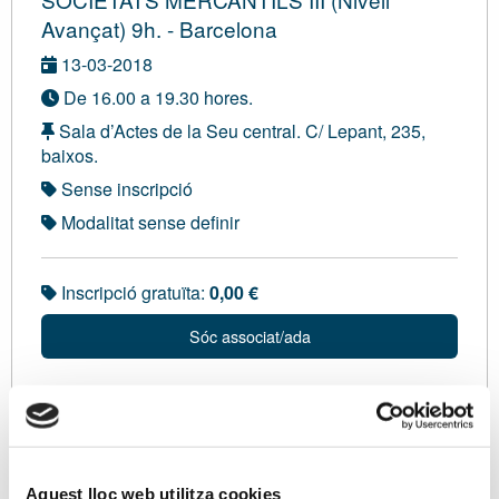
Avançat) 9h. - Barcelona
13-03-2018
De 16.00 a 19.30 hores.
Sala d’Actes de la Seu central. C/ Lepant, 235,
baixos.
Sense inscripció
Modalitat sense definir
Inscripció gratuïta:
0,00 €
Sóc associat/ada
Ponents
En Miguel Ángel Romero. Advocat. Màster en Dret
Aquest lloc web utilitza cookies