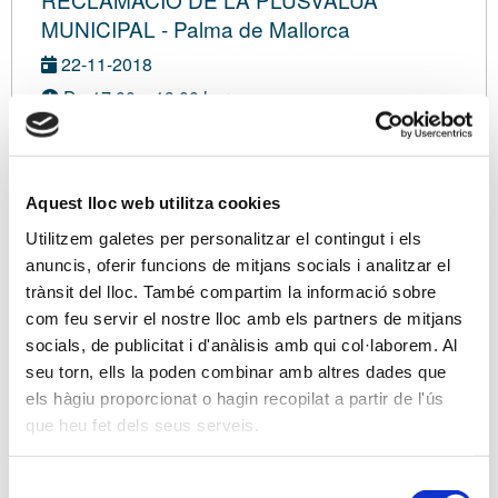
MUNICIPAL - Palma de Mallorca
22-11-2018
De 17.00 a 19.00 hores.
Seu de la Delegació de l’APttCB a Balears. Plaça
Alexandre Jaume, 9 – 1er.-1a. de Palma de
Mallorca.
Aquest lloc web utilitza cookies
Amb inscripció de pagament
Utilitzem galetes per personalitzar el contingut i els
Modalitat sense definir
anuncis, oferir funcions de mitjans socials i analitzar el
trànsit del lloc. També compartim la informació sobre
No associat:
90,00 €
com feu servir el nostre lloc amb els partners de mitjans
socials, de publicitat i d'anàlisis amb qui col·laborem. Al
Sóc associat/ada
seu torn, ells la poden combinar amb altres dades que
els hàgiu proporcionat o hagin recopilat a partir de l'ús
que heu fet dels seus serveis.
Ponents
Selecció
Sr. Alejandro del Campo, Advocat i Assessor Fiscal.