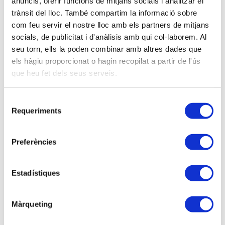
anuncis, oferir funcions de mitjans socials i analitzar el
trànsit del lloc. També compartim la informació sobre
Descripció
com feu servir el nostre lloc amb els partners de mitjans
socials, de publicitat i d'anàlisis amb qui col·laborem. Al
Contingut de la sessió
seu torn, ells la poden combinar amb altres dades que
els hàgiu proporcionat o hagin recopilat a partir de l'ús
Com cada any, es proposa una sessió
que heu fet dels seus serveis.
d'actualització comptable per comentar i analitzar les
novetats comptables que s'han aprovat en 2018, així
com també els canvis que s'estan preparant en
Selecció
Requeriments
aquests moments en el Pla General de
de
Comptabilitat, que entraran en vigor el 2019 i 2020.
consentiment
Preferències
Entre d'altres, s'explicaran:
- El nou PGC per a partits polítics,
Estadístiques
- La nova Norma d'Informació no financera,
Màrqueting
- Les modificacions previstes en la comptabilització
dels Instruments Financers (NIIF 9 i NIIF 32),