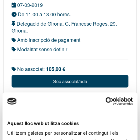
07-03-2019
De 11.00 a 13.00 hores.
Delegació de Girona. C. Francesc Roges, 29.
Girona.
Amb inscripció de pagament
Modalitat sense definir
No associat:
105,00 €
Sóc associat/ada
Ponents
Sr. Manel Salas, Professor Mercantil. Llicenciat en
Aquest lloc web utilitza cookies
Ciències Econòmiques i Empresarials. Censor Jurat
Utilitzem galetes per personalitzar el contingut i els
de Comptes.