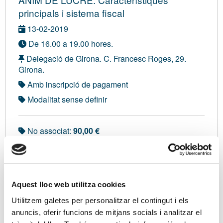
principals i sistema fiscal
13-02-2019
De 16.00 a 19.00 hores.
Delegació de Girona. C. Francesc Roges, 29.
Girona.
Amb inscripció de pagament
Modalitat sense definir
No associat:
90,00 €
Sóc associat/ada
Aquest lloc web utilitza cookies
Ponents
Utilitzem galetes per personalitzar el contingut i els
Sra. Rosa Gironès Bel, Llicenciada en Dret i Màster
anuncis, oferir funcions de mitjans socials i analitzar el