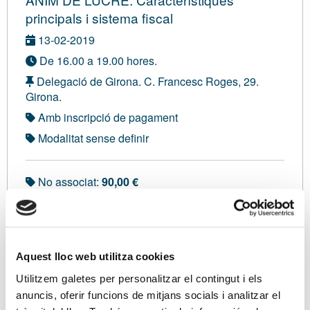
principals i sistema fiscal
13-02-2019
De 16.00 a 19.00 hores.
Delegació de Girona. C. Francesc Roges, 29.
Girona.
Amb inscripció de pagament
Modalitat sense definir
No associat:
90,00 €
Sóc associat/ada
Aquest lloc web utilitza cookies
Ponents
Utilitzem galetes per personalitzar el contingut i els
Sra. Rosa Gironès Bel, Llicenciada en Dret i Màster
anuncis, oferir funcions de mitjans socials i analitzar el