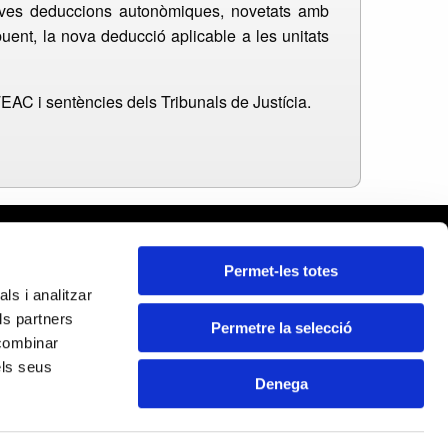
 noves deduccions autonòmiques, novetats amb
uent, la nova deducció aplicable a les unitats
TEAC i sentències dels Tribunals de Justícia.
celona
Permet-les totes
ars
ls i analitzar
da
ls partners
ona
Permetre la selecció
Certificats:
 combinar
ragona
els seus
Denega
CUPERACIÓ I RESIL·LÈNCIA