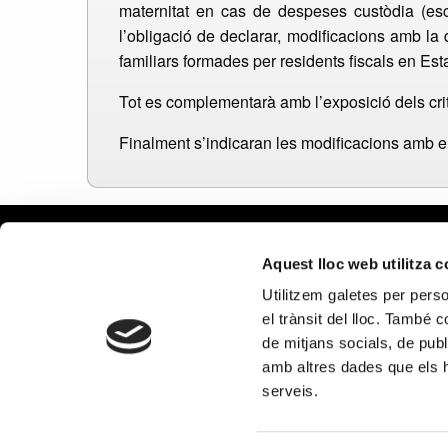
maternitat en cas de despeses custòdia (esc
l’obligació de declarar, modificacions amb la
familiars formades per residents fiscals en E
Tot es complementarà amb l’exposició dels crit
Finalment s’indicaran les modificacions amb e
Avís leg
Aquest lloc web utilitza 
Política 
Utilitzem galetes per person
Política
el trànsit del lloc. També 
Política 
de mitjans socials, de publ
xarxes s
amb altres dades que els hà
PROGRAMA KIT DIGITAL CO
serveis.