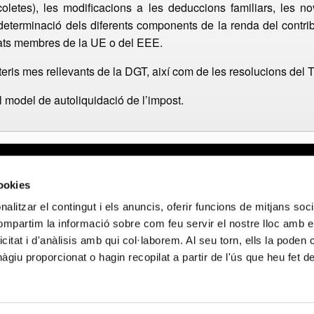
oletes), les modificacions a les deduccions familiars, les
 determinació dels diferents components de la renda del contrib
stats membres de la UE o del EEE.
eris mes rellevants de la DGT, així com de les resolucions del 
l model de autoliquidació de l’impost.
al
Webmail APttCB
Delegació Bar
cookies
de privacitat
Delegació Bale
alitzar el contingut i els anuncis, oferir funcions de mitjans socia
 de cookies
Delegació Llei
compartim la informació sobre com feu servir el nostre lloc amb e
de privacitat en
Delegació Gir
icitat i d'anàlisis amb qui col·laborem. Al seu torn, ells la poden
ocials
Delegació Tar
giu proporcionat o hagin recopilat a partir de l'ús que heu fet d
FINANÇAT PELS FONS NEXT GENERATION (EU) DEL MECANISME DE RE