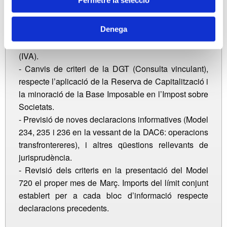
Permetre la selecció
vinculades). Actuacions de la Inspecció tributària.
- BRÈXIT: Implicacions fiscals i canvis a tenir en
Denega
compte en l’àmbit impositiu directe (IRPF, IRNR,
Impost sobre Societats) i en la imposició indirecta
(IVA).
- Canvis de criteri de la DGT (Consulta vinculant),
respecte l’aplicació de la Reserva de Capitalització i
la minoració de la Base Imposable en l’Impost sobre
Societats.
- Previsió de noves declaracions informatives (Model
234, 235 i 236 en la vessant de la DAC6: operacions
transfrontereres), i altres qüestions rellevants de
jurisprudència.
- Revisió dels criteris en la presentació del Model
720 el proper mes de Març. Imports del límit conjunt
establert per a cada bloc d’informació respecte
declaracions precedents.