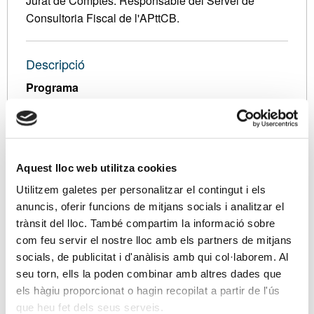
Jurat de Comptes. Responsable del Servei de
Consultoria Fiscal de l'APttCB.
Descripció
Programa
La sessió de novetats fiscals i actualització tributària
de l’any 2020 versarà sobre:
- Mesures fiscals Projecte de Llei de Pressupostos
Aquest lloc web utilitza cookies
de la Generalitat de Catalunya pel 2020.
Utilitzem galetes per personalitzar el contingut i els
Comparativa normativa anterior. Increments
anuncis, oferir funcions de mitjans socials i analitzar el
impositius.
trànsit del lloc. També compartim la informació sobre
- Actualització tributària de normativa aprovada el
com feu servir el nostre lloc amb els partners de mitjans
2019 i 2020. Modificacions en els llibres Registre de
socials, de publicitat i d'anàlisis amb qui col·laborem. Al
factures emeses, rebudes, béns d’inversió, entre
seu torn, ells la poden combinar amb altres dades que
d’altres.
els hàgiu proporcionat o hagin recopilat a partir de l'ús
- Previsions de canvis normatius en matèria fiscal
que heu fet dels seus serveis.