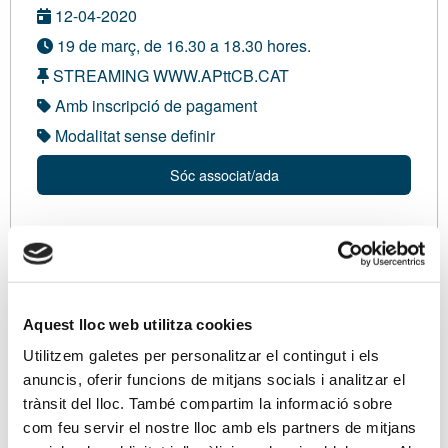
12-04-2020
19 de març, de 16.30 a 18.30 hores.
STREAMING WWW.APttCB.CAT
Amb inscripció de pagament
Modalitat sense definir
Sóc associat/ada
Ponents
Amb en Josep Mª Noguera, Llic. ADE i en Ciències
Econòmiques. Auditor i Censor Jurat de Comptes.
Aquest lloc web utilitza cookies
Resp. Servei Consultoria Fiscal APttCB, i en David
Utilitzem galetes per personalitzar el contingut i els
Pou, Llic. Ciències Treball. Dipl. Relacions Laborals.
anuncis, oferir funcions de mitjans socials i analitzar el
Resp Servei Consultoria Laboral APttCB.
trànsit del lloc. També compartim la informació sobre
com feu servir el nostre lloc amb els partners de mitjans