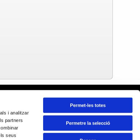
celona
Permet-les totes
ars
ls i analitzar
da
ls partners
ona
Permetre la selecció
Certificats:
 combinar
ragona
els seus