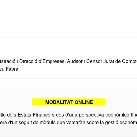
stració i Direcció d’Empreses. Auditor i Censor Jurat de Comp
eu Fabra.
MODALITAT ONLINE
àctic dels Estats Financers des d'una perspectiva econòmico-fin
mera d'un seguit de mòduls que versaràn sobre la gestió econòm