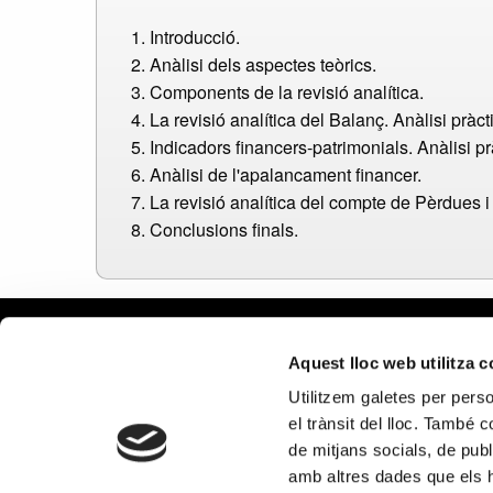
1. Introducció.
2. Anàlisi dels aspectes teòrics.
3. Components de la revisió analítica.
4. La revisió analítica del Balanç. Anàlisi pràcti
5. Indicadors financers-patrimonials. Anàlisi pr
6. Anàlisi de l'apalancament financer.
7. La revisió analítica del compte de Pèrdues 
8. Conclusions finals.
Avís leg
Aquest lloc web utilitza 
Política 
Utilitzem galetes per person
Política
el trànsit del lloc. També 
Política 
de mitjans socials, de publ
xarxes s
amb altres dades que els hà