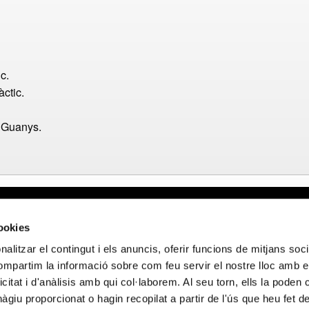
c.
àctic.
i Guanys.
al
Webmail APttCB
Delegació Bar
cookies
de privacitat
Delegació Bale
alitzar el contingut i els anuncis, oferir funcions de mitjans socia
 de cookies
Delegació Llei
compartim la informació sobre com feu servir el nostre lloc amb e
de privacitat en
Delegació Gir
icitat i d'anàlisis amb qui col·laborem. Al seu torn, ells la poden
ocials
Delegació Tar
giu proporcionat o hagin recopilat a partir de l'ús que heu fet d