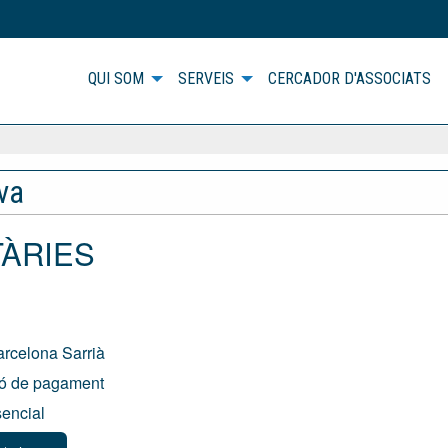
QUI SOM
SERVEIS
CERCADOR D'ASSOCIATS
iva
TÀRIES
arcelona Sarrià
ió de pagament
sencial