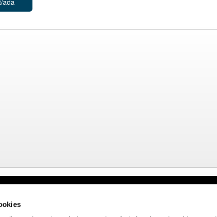
t/ada
al
Webmail APttCB
Delegació Bar
cookies
de privacitat
Delegació Bale