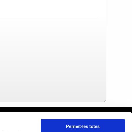
celona
Permet-les totes
ars