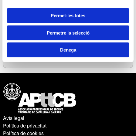
tenir en compte per aplicar l'exempció en el valor de les
participacions socials. Efectes de l'obtenció de rendes diferents del
Permet-les totes
treball i d'activitats econòmiques. L'administració realitzada per
persones jurídiques, prestació de serveis subjecta a IVA???.
Permetre la selecció
- El cas dels socis professionals a les entitats professionals.
Denega
- Casos pràctics i novetats en jurisprudència i doctrina aplicable.
Avís legal
Política de privacitat
Política de cookies