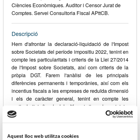
Ciències Econòmiques. Auditor i Censor Jurat de
Comptes. Servei Consultoria Fiscal APttCB.
Descripció
Hem d'afrontar la declaració-liquidació de l'Impost
sobre Societats del període impositiu 2022, tenint en
compte les particularitats i criteris de la Llei 27/2014
de l'Impost sobre Societats, així com criteris de la
pròpia DGT. Farem l'anàlisi de les principals
diferències permanents i temporànies, així com els
incentius fiscals a les empreses de reduïda dimensió
i els de caràcter general, tenint en compte les
particularitats fiscals dels diferents tipus de societats,
i d’acord al següent sumari:
1.
Anàlisi de la informació rellevant i aspectes
principals del Model 200:
Ajustos fiscals més
Aquest lloc web utilitza cookies