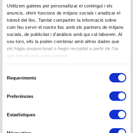
significatius en la conciliació resultat comptable i
Utilitzem galetes per personalitzar el contingut i els
Base Imposable: diferències permanents i
anuncis, oferir funcions de mitjans socials i analitzar el
temporànies, i menció a la informació a consignar en
trànsit del lloc. També compartim la informació sobre
la declaració-liquidació, en relació a aquestes
com feu servir el nostre lloc amb els partners de mitjans
diferències.
socials, de publicitat i d'anàlisis amb qui col·laborem. Al
seu torn, ells la poden combinar amb altres dades que
2.
Dades fiscals AEAT a contrastar i magnituds
els hàgiu proporcionat o hagin recopilat a partir de l'ús
rellevants:
xifra de negoci, costos de personal,
que heu fet dels seus serveis.
informació de caràcter mercantil, sancions tributàries
i d'altres partides fiscalment no deduïbles, informació
Selecció
de les diferències temporànies, etc.
Requeriments
de
3. Prevencions tributàries i criteris de l'AEAT
consentiment
respecte els moviments financers societaris
Preferències
realitzats de cobraments i pagaments.
Comunicacions possibles de l'AEAT, en relació a les
Estadístiques
magnituds consignades en la declaració.
4. Aspectes relatius a les societats patrimonials,
Màrqueting