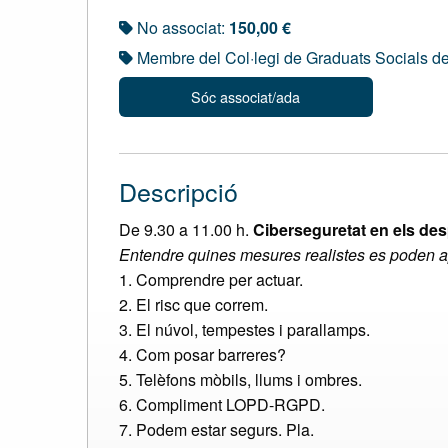
No associat:
150,00 €
Membre del Col·legi de Graduats Socials d
Sóc associat/ada
Descripció
De 9.30 a 11.00 h.
Ciberseguretat en els de
Entendre quines mesures realistes es poden apl
1. Comprendre per actuar.
2. El risc que correm.
3. El núvol, tempestes i parallamps.
4. Com posar barreres?
5. Telèfons mòbils, llums i ombres.
6. Compliment LOPD-RGPD.
7. Podem estar segurs. Pla.