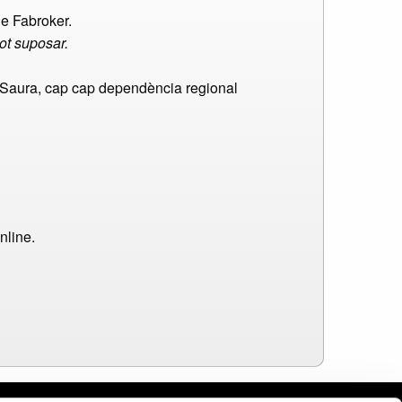
e Fabroker.
pot suposar.
aura, cap cap dependència regional
nline.