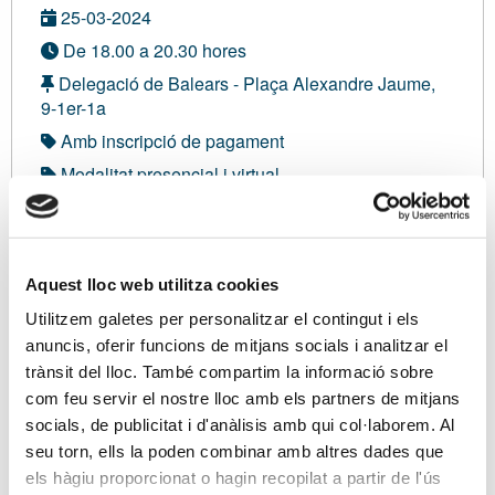
25-03-2024
De 18.00 a 20.30 hores
Delegació de Balears - Plaça Alexandre Jaume,
9-1er-1a
Amb inscripció de pagament
Modalitat presencial i virtual
No asssociat:
125,00 €
Aquest lloc web utilitza cookies
Sóc associat/ada
Utilitzem galetes per personalitzar el contingut i els
anuncis, oferir funcions de mitjans socials i analitzar el
Inscripció PRESENCIAL
trànsit del lloc. També compartim la informació sobre
com feu servir el nostre lloc amb els partners de mitjans
Inscripció VIRTUAL
socials, de publicitat i d'anàlisis amb qui col·laborem. Al
seu torn, ells la poden combinar amb altres dades que
els hàgiu proporcionat o hagin recopilat a partir de l'ús