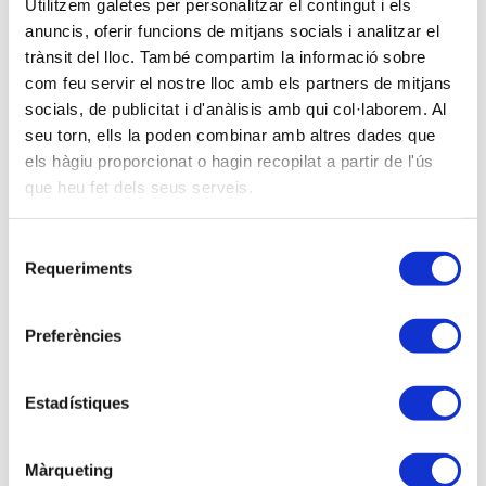
No associat:
138,00 €
Utilitzem galetes per personalitzar el contingut i els
anuncis, oferir funcions de mitjans socials i analitzar el
Sóc associat/ada
trànsit del lloc. També compartim la informació sobre
com feu servir el nostre lloc amb els partners de mitjans
Inscripció VIRTUAL
socials, de publicitat i d'anàlisis amb qui col·laborem. Al
seu torn, ells la poden combinar amb altres dades que
els hàgiu proporcionat o hagin recopilat a partir de l'ús
que heu fet dels seus serveis.
Ponents
amb Antonio Martínez Alfonso, Tècnic de l'AEAT a la
Selecció
Dependència Regional d'Inspecció de València.
Requeriments
de
consentiment
Descripció
Preferències
En aquest webinar s'analitzaran casos pràctics per
comprendre millor el procediment sancionador
Estadístiques
aplicat als procediments de gestió i inspecció
tributària en practicar l'administració una liquidació
Màrqueting
amb resultat a ingressar, o per presentació de