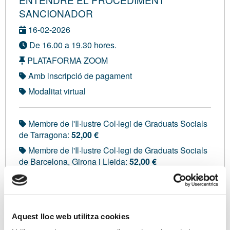
SANCIONADOR
16-02-2026
De 16.00 a 19.30 hores.
PLATAFORMA ZOOM
Amb inscripció de pagament
Modalitat virtual
Membre de l'Il·lustre Col·legi de Graduats Socials
de Tarragona:
52,00 €
Membre de l'Il·lustre Col·legi de Graduats Socials
de Barcelona, Girona i Lleida:
52,00 €
Membre de la Cambra de Comerç d'Eivissa i
Formentera:
52,00 €
Membre del Col·legi d'Administradors de Finques
de Girona:
52,00 €
Aquest lloc web utilitza cookies