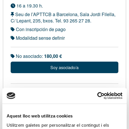
16 a 19.30 h.
Seu de l’APTTCB a Barcelona, Sala Jordi Filella,
C/ Lepant, 235, bxos. Tel. 93 265 27 28.
Con inscripción de pago
Modalidad sense definir
No asociado:
180,00 €
Soy asociado/a
Ponentes
En Josep Mª Noguera i Amiel - Llicenciat en
Economia i ADE. Soci de JM Noguera Serveis de
Aquest lloc web utilitza cookies
Consultoria Empresarial SLP i Responsable del
Servei de Consultoria Fiscal de l’APTTCB. Membre
Utilitzem galetes per personalitzar el contingut i els