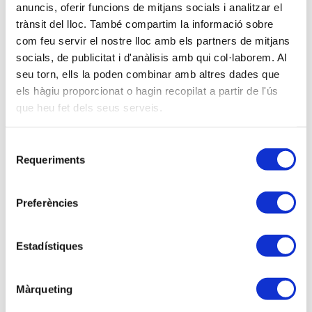
del Gabinet d'Estudis de l'APttCB i de FETTAF
anuncis, oferir funcions de mitjans socials i analitzar el
trànsit del lloc. També compartim la informació sobre
com feu servir el nostre lloc amb els partners de mitjans
Descripción
socials, de publicitat i d'anàlisis amb qui col·laborem. Al
L’any 2014 ha estat l’any de la reforma fiscal, que ja
seu torn, ells la poden combinar amb altres dades que
està aprovada pel Congrés de Diputats. S’ha de dir
els hàgiu proporcionat o hagin recopilat a partir de l'ús
que heu fet dels seus serveis.
que suposa un ampli abast de canvis a partir del
2015 i el 2016.
Selecció
Són canvis de calat que fan que aquest tancament
Requeriments
de
fiscal de l’exercici 2014,
s’hagin de tenir present i
consentiment
avaluar determinades operacions respecte de la
Preferències
seva conveniència de formalitzar-les abans de
finalitzar l’exercici, o bé posposar-les a partir del
2015, al marge de les adaptacions que s’hauran
Estadístiques
d’efectuar respecte de les Societats Civils.
Així mateix en el tancament fiscal de l’exercici 2014
Màrqueting
cal revisar i analitzar les mesures esmentades que