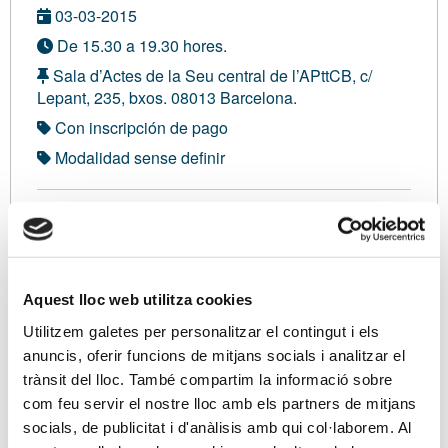
03-03-2015
De 15.30 a 19.30 hores.
Sala d’Actes de la Seu central de l’APttCB, c/
Lepant, 235, bxos. 08013 Barcelona.
Con inscripción de pago
Modalidad sense definir
No asociado:
550,00 €
Soy asociado/a
Aquest lloc web utilitza cookies
Utilitzem galetes per personalitzar el contingut i els
Ponentes
anuncis, oferir funcions de mitjans socials i analitzar el
trànsit del lloc. També compartim la informació sobre
Sra. Irene Casín Pascual Cap del Servei
com feu servir el nostre lloc amb els partners de mitjans
d'informació i Assistència al Contribuent AEAT
socials, de publicitat i d'anàlisis amb qui col·laborem. Al
Catalunya. Sra. Lorena Otero Forneas Funcionària