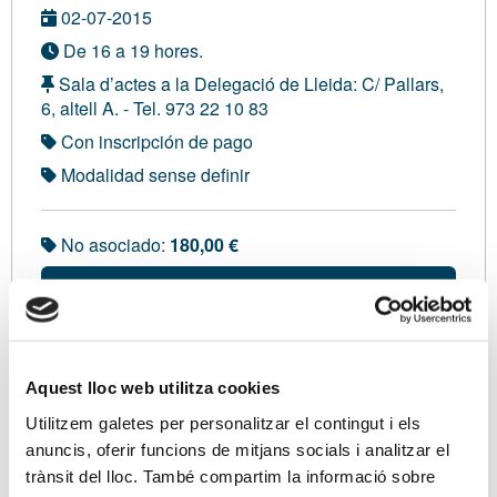
02-07-2015
De 16 a 19 hores.
Sala d’actes a la Delegació de Lleida: C/ Pallars,
6, altell A. - Tel. 973 22 10 83
Con inscripción de pago
Modalidad sense definir
No asociado:
180,00 €
Soy asociado/a
Ponentes
Aquest lloc web utilitza cookies
Sr. Ignacio Cucalón Arenal, Cap del Servei de
Utilitzem galetes per personalitzar el contingut i els
Gestió Tributaria a l’AEAT a Lleida.
anuncis, oferir funcions de mitjans socials i analitzar el
trànsit del lloc. També compartim la informació sobre