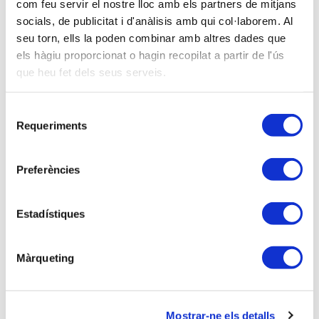
com feu servir el nostre lloc amb els partners de mitjans
Descripción
socials, de publicitat i d'anàlisis amb qui col·laborem. Al
seu torn, ells la poden combinar amb altres dades que
Repàs per a períodes iniciats abans del 31 de
els hàgiu proporcionat o hagin recopilat a partir de l'ús
desembre de 2014. Es farà una revisió dels
que heu fet dels seus serveis.
aspectes principals de la liquidació de l’Impost sobre
Societats en l’exercici 2014.
Selecció
TEMARI:
Requeriments
de
consentiment
1. Qüestions bàsiques de l’Impost (Termini, models
...).
Preferències
2. Esquema general de liquidació.
3. Base imposable (Amortització, imputació
Estadístiques
temporal, provisions...). Limitació de despeses
financeres de l’Impost.
Màrqueting
4. Tipus de gravamen per a l’exercici 2014.
5. Deducció per doble imposició.
6. Bonificacions i altres deduccions.
7. Retencions i pagaments fraccionats.
Mostrar-ne els detalls