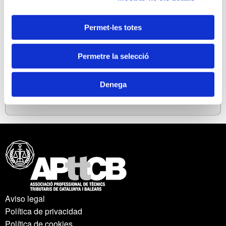
8. Referència a règims especials.
9. Referència a Obligacions comptables i de
Permet-les totes
facturació.
10. Novetats en el model de declaració.
Permetre la selecció
11. Breu referència a la actualització de balanços.
PER DESCARREGAR LA INFORMACIÓ EN PDF,
Denega
FEU CLIC
AQUÍ
Aviso legal
Política de privacidad
Política de cookies