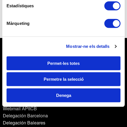
Estadístiques
CALENDARI: 21, 26 i 28 d'Octubre.
EN PREPARACIÓ
Màrqueting
Mostrar-ne els detalls
Permet-les totes
Permetre la selecció
Aviso legal
Política de privacidad
Política de cookies
Denega
Política de privacidad en redes sociales
Webmail APttCB
Delegación Barcelona
Delegación Baleares