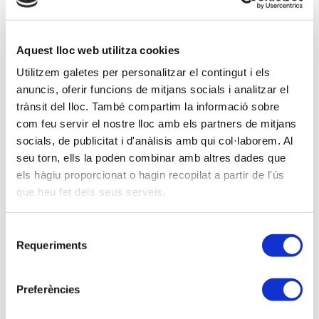
lectivas) - Lleida
21-10-2015
Aquest lloc web utilitza cookies
De 10.30 a 13.30 hores.
Utilitzem galetes per personalitzar el contingut i els
Sin inscripción
anuncis, oferir funcions de mitjans socials i analitzar el
Modalidad sense definir
trànsit del lloc. També compartim la informació sobre
com feu servir el nostre lloc amb els partners de mitjans
socials, de publicitat i d'anàlisis amb qui col·laborem. Al
Inscripción gratuita:
0,00 €
seu torn, ells la poden combinar amb altres dades que
els hàgiu proporcionat o hagin recopilat a partir de l'ús
Soy asociado/a
que heu fet dels seus serveis.
Selecció
Ponentes
Requeriments
de
Per determinar.
consentiment
Preferències
Descripción