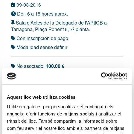
09-03-2016
De 16 a 18 hores aprox.
Sala d'Actes de la Delegació de l'APttCB a
Tarragona, Plaça Ponent 5, 7ª planta.
Con inscripción de pago
Modalidad sense definir
No asociado:
100,00 €
Soy asociado/a
Aquest lloc web utilitza cookies
Ponentes
Utilitzem galetes per personalitzar el contingut i els
Sr. Manel Salas i Ríos, Professor Mercantil.
anuncis, oferir funcions de mitjans socials i analitzar el
trànsit del lloc. També compartim la informació sobre
Llicenciat en Ciències Econòmiques i Empresarials.
com feu servir el nostre lloc amb els partners de mitjans
Censor Jurat de Comptes. Responsable del Servei