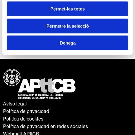
arrendaments.
Permet-les totes
- Modificació del PGC, i del PGC PYMES.
- Consultes de l'ICAC publicades a l'any 2015.
Permetre la selecció
PER DESCARREGAR LA INFORMACIÓ EN PDF,
FEU CLIC
AQUÍ
Denega
Aviso legal
Política de privacidad
Política de cookies
Política de privacidad en redes sociales
Webmail APttCB