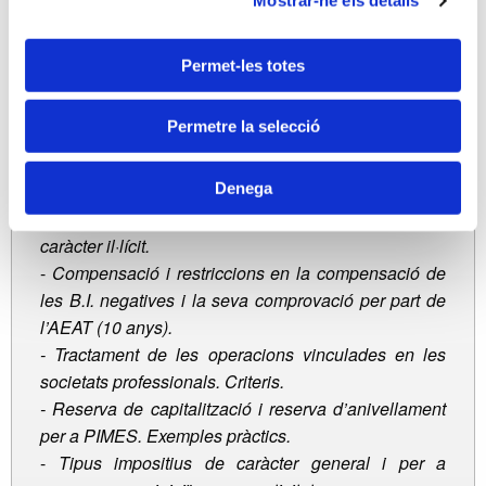
-
Amortització del Fons de Comerç i dels actius
Mostrar-ne els detalls
intangibles de vida útil definida o indefinida (canvis
produïts i significatius a partir de 2016).
Permet-les totes
-
Correccions de valor: pèrdua per deteriorament del
valor dels elements patrimonials. Deteriorament dels
Permetre la selecció
saldos deutors.
-
Entitats parcialment exemptes i entitats sotmeses a
Denega
la Llei 49/2002(diferenciació).
-
Despeses no deduïbles, liberalitats i despeses de
caràcter il·lícit.
-
Compensació i restriccions en la compensació de
les B.I. negatives i la seva comprovació per part de
l’AEAT (10 anys).
- T
ractament de les operacions vinculades en les
societats professionals. Criteris.
-
Reserva de capitalització i reserva d’anivellament
per a PIMES. Exemples pràctics.
-
Tipus impositius de caràcter general i per a