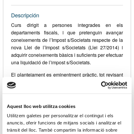
Descripción
Curs dirigit a persones integrades en els
departaments fiscals, i que pretenguin avançar
coneixements de l’Impost s/Societats respecte de la
nova Llei de l’Impost s/Societats (Llei 27/2014) i
adquirir coneixements bàsics i suficients per efectuar
una liquidació de l’impost s/Societats.
El plantejament es eminentment pràctic, tot revisant
aquelles qüestions més rellevants de l’Impost s/
Societats, en la vessant de coneixements teòrics:
1.
Fiscalitat i comptabilitat: Fet imposable, imputació
Aquest lloc web utilitza cookies
temporal ingressos i despeses.
Utilitzem galetes per personalitzar el contingut i els
2.
Concepte d’activitat econòmica i entitat
anuncis, oferir funcions de mitjans socials i analitzar el
patrimonial
trànsit del lloc. També compartim la informació sobre
3.Determinació de la base imposable: principals