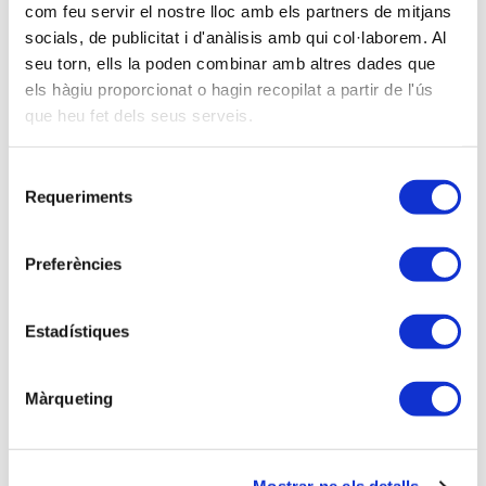
com feu servir el nostre lloc amb els partners de mitjans
ajustos fiscals
socials, de publicitat i d'anàlisis amb qui col·laborem. Al
Despeses deduïbles i no deduïbles.
seu torn, ells la poden combinar amb altres dades que
Amortitzacions i pèrdues per deteriorament.
els hàgiu proporcionat o hagin recopilat a partir de l'ús
Concepte de diferències permanents i diferències
que heu fet dels seus serveis.
temporàries.
Comptabilitat de l’impost.
Selecció
Compensació de pèrdues fiscals.
Requeriments
de
Règim fiscal d’empreses de reduïda dimensió.
consentiment
Incentius fiscals per realitzar determinades activitats.
Reserva de Capitalització i d’anivellament.
Preferències
Al tractar-se d’una jornada dedicada a l’impost
Estadístiques
s/Societats, reflectirem així mateix aquelles
qüestions rellevants notables que pertoquen al
primer exercici fiscal d’acord a la nova Llei 27/2014:
Màrqueting
-
Canvis de criteri segons les noves Taules
d’Amortització i forma d’actuar pel tancament 2015.