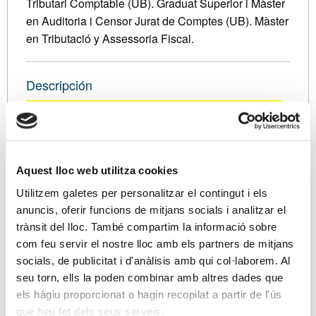
Tributari Comptable (UB). Graduat Superior i Màster
en Auditoria i Censor Jurat de Comptes (UB). Màster
en Tributació y Assessoria Fiscal.
Descripción
Dies 17, 22, 24 i 29 de Novembre de 2016, i 1, 13,
15 i 20 de Desembre de 2016.
1. COMPTABILITAT I MÈTODE COMPTABLE
Aquest lloc web utilitza cookies
Concepte de comptabilitat
Utilitzem galetes per personalitzar el contingut i els
Estats financers
anuncis, oferir funcions de mitjans socials i analitzar el
Cicle comptable: Diagrama del cicle comptable
trànsit del lloc. També compartim la informació sobre
Obligacions comptables
com feu servir el nostre lloc amb els partners de mitjans
socials, de publicitat i d'anàlisis amb qui col·laborem. Al
2.
PLA GENERAL DE COMPTABILITAT
seu torn, ells la poden combinar amb altres dades que
Plans generals normal i de Pimes
els hàgiu proporcionat o hagin recopilat a partir de l'ús
Comptes anuals
que heu fet dels seus serveis.