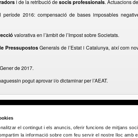
tradors
i de la retribució de
socis professionals
. Actuacions de 
 període 2016: compensació de bases imposables negatives 
recció
valorativa en l’àmbit de l’Impost sobre Societats.
 de Pressupostos
Generals de l’Estat i Catalunya, així com no
e Gener de 2017.
’haguessin pogut aprovar i/o dictaminar per l’AEAT.
gal
Webmail APttCB
Delegación Ba
cookies
 de privacidad
Delegación Ba
alitzar el contingut i els anuncis, oferir funcions de mitjans socia
 de cookies
Delegación Lle
compartim la informació sobre com feu servir el nostre lloc amb e
 de privacidad
Delegación Gi