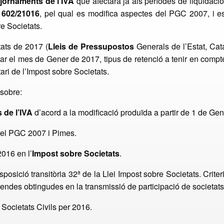
jornaments de l’IVA
que afectarà ja als períodes de liquidació
 602/21016
, pel qual es modifica aspectes del PGC 2007, i e
re Societats.
tats de 2017 (
Lleis de Pressupostos
Generals de l’Estat, Cata
ar el mes de Gener de 2017, tipus de retenció a tenir en compte
utari de l’Impost sobre Societats.
 sobre:
 de l’IVA
d’acord a la modificació produïda a partir de 1 de Gen
del PGC 2007 i Pimes.
2016 en l’
Impost sobre Societats
.
isposició transitòria 32ª de la Llei Impost sobre Societats. Crite
rendes obtingudes en la transmissió de participació de societats
Societats Civils per 2016.