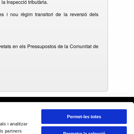
la Inspecció tributària.
i nou règim transitori de la reversió dels
vetats en els Pressupostos de la Comunitat de
rcelona
Permet-les totes
leares
ls i analitzar
ida
ls partners
rona
Permetre la selecció