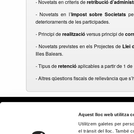
- Novetats en criteris de
retribució d’adminis
- Novetats en l’
Impost sobre Societats
pel
deterioraments de les participades.
- Principi de
realització
versus principi de
cor
- Novetats previstes en els Projectes de
Llei
Illes Balears.
- Tipus de
retenció
aplicables a partir de 1 d
- Altres qüestions fiscals de rellevància que s
Aviso le
Aquest lloc web utilitza 
Política
Utilitzem galetes per person
Política
el trànsit del lloc. També 
Política