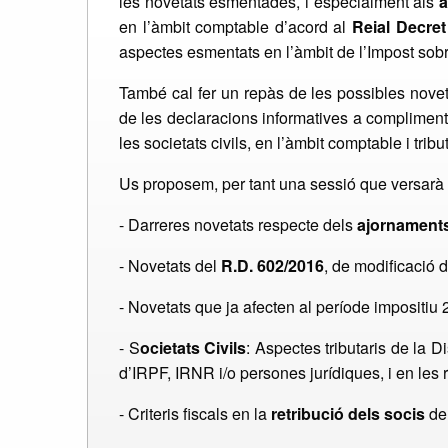
les novetats esmentades, i especialment als
a
en l’àmbit comptable d’acord al
Reial Decret
aspectes esmentats en l’àmbit de l’Impost sob
També cal fer un repàs de les possibles nove
de les declaracions informatives a compliment
les societats civils, en l’àmbit comptable i trib
Us proposem, per tant una sessió que versarà
- Darreres novetats respecte dels
ajornaments
- Novetats del
R.D. 602/2016
, de modificació 
- Novetats que ja afecten al període impositiu 
- S
ocietats Civils
: Aspectes tributaris de la D
d’IRPF, IRNR i/o persones jurídiques, i en les 
- Criteris fiscals en la
retribució dels socis
de 