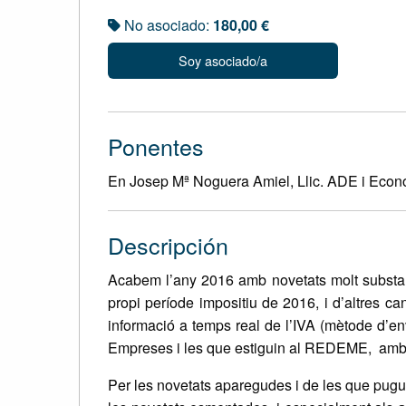
No asociado:
180,00 €
Soy asociado/a
Ponentes
En Josep Mª Noguera Amiel, Llic. ADE i Econo
Descripción
Acabem l’any 2016 amb novetats molt substan
propi període impositiu de 2016, i d’altres 
informació a temps real de l’IVA (mètode d’en
Empreses i les que estiguin al REDEME, amb la
Per les novetats aparegudes i de les que puguem