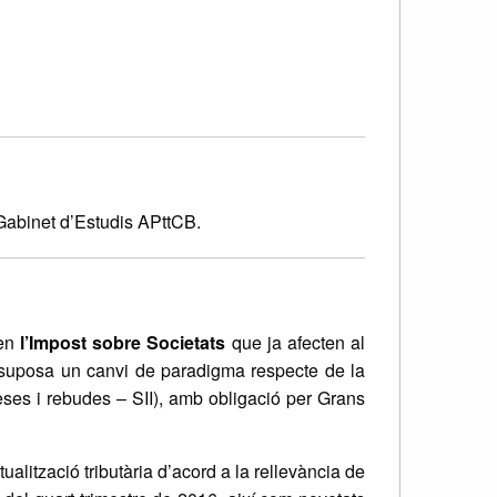
Gabinet d’Estudis APttCB.
 en
l’Impost sobre Societats
que ja afecten al
e suposa un canvi de paradigma respecte de la
eses i rebudes – SII), amb obligació per Grans
alització tributària d’acord a la rellevància de