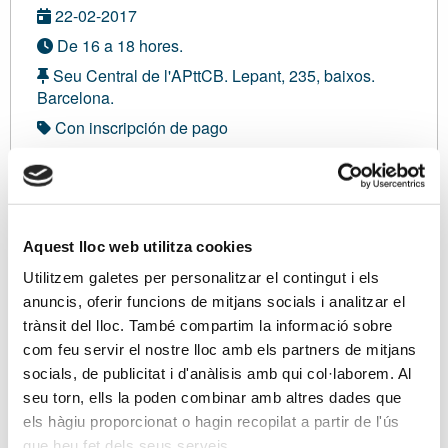
22-02-2017
De 16 a 18 hores.
Seu Central de l'APttCB. Lepant, 235, baixos.
Barcelona.
Con inscripción de pago
Modalidad sense definir
No asociado:
85,00 €
Aquest lloc web utilitza cookies
Soy asociado/a
Utilitzem galetes per personalitzar el contingut i els
anuncis, oferir funcions de mitjans socials i analitzar el
trànsit del lloc. També compartim la informació sobre
Ponentes
com feu servir el nostre lloc amb els partners de mitjans
socials, de publicitat i d'anàlisis amb qui col·laborem. Al
Sr. Manel Salas i Ríos
seu torn, ells la poden combinar amb altres dades que
els hàgiu proporcionat o hagin recopilat a partir de l'ús
que heu fet dels seus serveis.