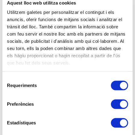
en Auditoria i Censor Jurat de Comptes (UB). Màster
Aquest lloc web utilitza cookies
en Tributació y Assessoria Fiscal.
Utilitzem galetes per personalitzar el contingut i els
anuncis, oferir funcions de mitjans socials i analitzar el
trànsit del lloc. També compartim la informació sobre
Descripción
com feu servir el nostre lloc amb els partners de mitjans
A la Delegació de Tarragona ens hem proposat que
socials, de publicitat i d'anàlisis amb qui col·laborem. Al
el nostre col·lectiu tingui una bona preparació en
seu torn, ells la poden combinar amb altres dades que
matèria comptable, ja que és un pilar bàsic de la
els hàgiu proporcionat o hagin recopilat a partir de l'ús
nostra professió. Per aquest motiu organitzem
que heu fet dels seus serveis.
cursos i actualitzacions comptables sempre que ens
és possible, adreçats al propi professional i a
Selecció
treballadors que s’inicien en aquest àmbit. Volem
Requeriments
de
remarcar que creiem que aquesta és una aposta de
consentiment
futur i que ens donarà molt de reconeixement
Preferències
professional. Us presentem doncs aquest curs i us
en demanem difusió entre d’altres professionals
relacionats amb els vostres despatxos i que creieu
Estadístiques
que en puguin fer profit.