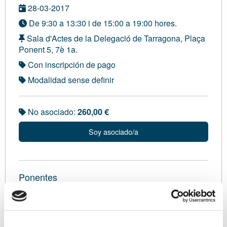
28-03-2017
De 9:30 a 13:30 i de 15:00 a 19:00 hores.
Sala d'Actes de la Delegació de Tarragona, Plaça
Ponent 5, 7è 1a.
Con inscripción de pago
Modalidad sense definir
No asociado:
260,00 €
Soy asociado/a
Ponentes
Sr. José Luis Giral, Grad. Direcció Financera i
Compabilitat. Expert Comptable Acreditat. Graduat
Tributari Comptable (UB). Graduat Superior i Màster