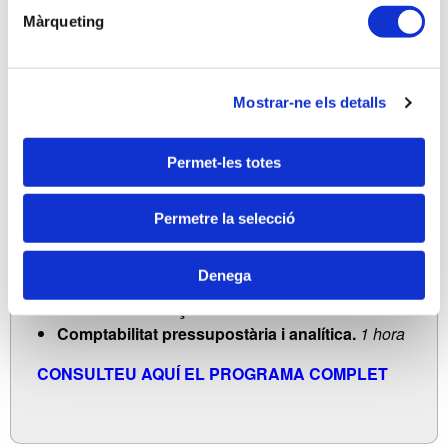
Màrqueting
PROGRAMA
Mostrar-ne els detalls
Normativa, obligacions comptables i fiscals.
1
hora
Anàlisi de Comptes Anuals.
4 hores
Permet-les totes
A)
Estructura del Balanç y les seves masses
patrimonials.
Permetre la selecció
B)
Anàlisi del Compte de Pèrdues i guanys.
C)
Comptabilització de temes específics.
Denega
D)
Breu introducció als estats de ECPN i EFE.
Anàlisi de balanços.
2 hores
Comptabilitat pressupostària i analítica.
1 hora
CONSULTEU AQUÍ EL PROGRAMA COMPLET