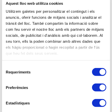
08-05-2017
Aquest lloc web utilitza cookies
De 9 a 13 hores.
Utilitzem galetes per personalitzar el contingut i els
anuncis, oferir funcions de mitjans socials i analitzar el
Seu del CERCLE ARTISTIS de Ciutadella ( Plaça
trànsit del lloc. També compartim la informació sobre
del Born, 9 – Ciutadella)
com feu servir el nostre lloc amb els partners de mitjans
Con inscripción de pago
socials, de publicitat i d'anàlisis amb qui col·laborem. Al
Modalidad sense definir
seu torn, ells la poden combinar amb altres dades que
els hàgiu proporcionat o hagin recopilat a partir de l'ús
que heu fet dels seus serveis.
No asociado:
100,00 €
Soy asociado/a
Selecció
Requeriments
de
consentiment
Ponentes
Preferències
Sr. Vicente Arbona Mas, Delegat AEAT a Eivissa i
Formentera.
Estadístiques