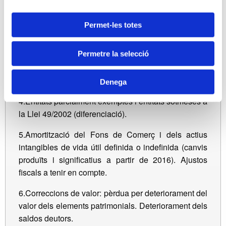
la Base Imposable.
2.Criteris a tenir en compte en la reversió dels
Permet-les totes
deterioraments de les participacions.
Permetre la selecció
3.Criteris en la consideració de les societats
patrimonials sense activitat econòmica. Aplicació
d’incentius fiscals de la Llei 27/2014.
Denega
4.Entitats parcialment exemptes i entitats sotmeses a
la Llei 49/2002 (diferenciació).
5.Amortització del Fons de Comerç i dels actius
intangibles de vida útil definida o indefinida (canvis
produïts i significatius a partir de 2016). Ajustos
fiscals a tenir en compte.
6.Correccions de valor: pèrdua per deteriorament del
valor dels elements patrimonials. Deteriorament dels
saldos deutors.