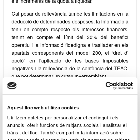
els increments de la quota a liquidar.
Cal posar de rellevància també les limitacions en la
deducció de determinades despeses, la informació a
tenir en compte respecte els interessos financers,
tenint en compte el límit del 30% del benefici
operatiu i la informació fidedigna a traslladar en els
apartats corresponents del model 200, el “dret d’
opció” en l’aplicació de les bases imposables
negatives i la rellevància de la sentència del TEAC,
que pot determinar un criteri inversemblant.
Pretenem fer una sessió des de la vessant pràctica,
tot revisant aquells aspectes que suposen ajustos
fiscals al resultat comptable més corrents, que
Aquest lloc web utilitza cookies
determinen una ampliació de les diferències
Utilitzem galetes per personalitzar el contingut i els
permanents i temporàries (deduïbles i imposables),
anuncis, oferir funcions de mitjans socials i analitzar el
així com l’aplicació de la reserva de capitalització i
trànsit del lloc. També compartim la informació sobre
la reserva d’anivellament com a incentius fiscals en
com feu servir el nostre lloc amb els partners de mitjans