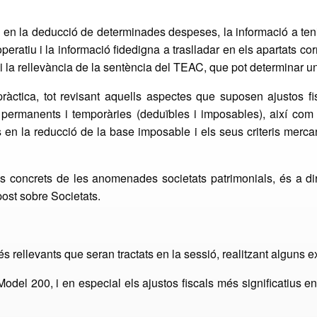
s en la deducció de determinades despeses, la informació a teni
operatiu i la informació fidedigna a traslladar en els apartats co
 la rellevància de la sentència del TEAC, que pot determinar un 
àctica, tot revisant aquells aspectes que suposen ajustos fi
ermanents i temporàries (deduïbles i imposables), així com l’
s en la reducció de la base imposable i els seus criteris merca
 concrets de les anomenades societats patrimonials, és a dir
mpost sobre Societats.
rellevants que seran tractats en la sessió, realitzant alguns e
odel 200, i en especial els ajustos fiscals més significatius en