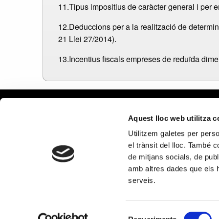
11.Tipus impositius de caràcter general i per e
12.Deduccions per a la realització de determina
21 Llei 27/2014).
13.Incentius fiscals empreses de reduïda dimen
Aviso le
Aquest lloc web utilitza 
Política
Utilitzem galetes per person
Política
el trànsit del lloc. També 
Política
de mitjans socials, de publ
en redes
amb altres dades que els hà
PROGRAMA KIT DIGITAL COFINA
serveis.
Selecció