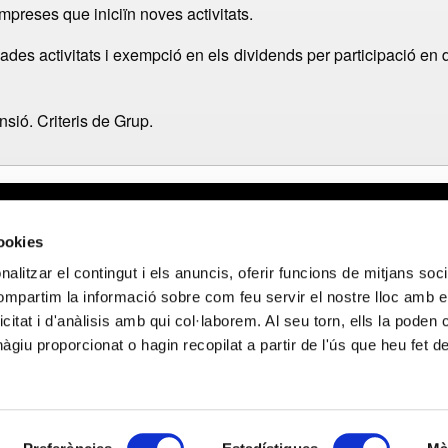
mpreses que iniciïn noves activitats.
des activitats i exempció en els dividends per participació en d’ 
sió. Criteris de Grup.
gal
Webmail APttCB
Delegación Ba
cookies
 de privacidad
Delegación Ba
alitzar el contingut i els anuncis, oferir funcions de mitjans socia
 de cookies
Delegación Lle
compartim la informació sobre com feu servir el nostre lloc amb e
 de privacidad
Delegación Gi
icitat i d'anàlisis amb qui col·laborem. Al seu torn, ells la poden
 sociales
Delegación Ta
giu proporcionat o hagin recopilat a partir de l'ús que heu fet d
NCIADO POR LOS FONDOS NEXT GENERATION (EU) DEL MECANISMO 