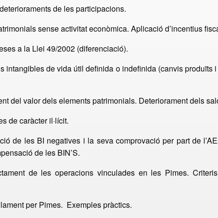
 deterioraments de les participacions.
atrimonials sense activitat econòmica. Aplicació d’incentius fisc
eses a la Llei 49/2002 (diferenciació).
intangibles de vida útil definida o indefinida (canvis produïts i s
nt del valor dels elements patrimonials. Deteriorament dels sal
de caràcter il·lícit.
ió de les BI negatives i la seva comprovació per part de l’A
ompensació de les BIN’S.
tament de les operacions vinculades en les Pimes. Criteris
ellament per Pimes. Exemples pràctics.