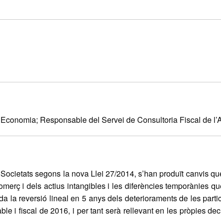
i Economia; Responsable del Servei de Consultoria Fiscal de l
 Societats segons la nova Llei 27/2014, s’han produït canvis q
merç i dels actius intangibles i les diferències temporànies qu
ida la reversió lineal en 5 anys dels deterioraments de les parti
le i fiscal de 2016, i per tant serà rellevant en les pròpies de