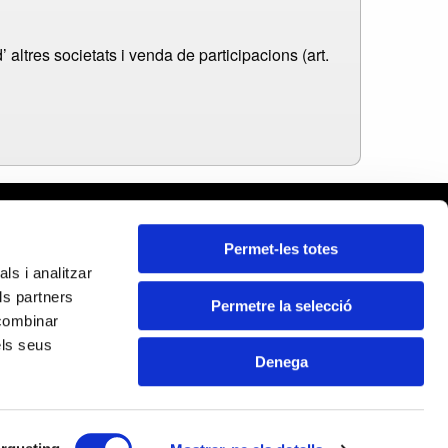
altres societats i venda de participacions (art.
rcelona
Permet-les totes
leares
ls i analitzar
ida
ls partners
rona
Permetre la selecció
Certificados:
 combinar
rragona
els seus
Denega
DE RECUPERACIÓN Y RESILENCIA