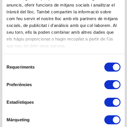
compte el límit del 30% del benefici operatiu i la
anuncis, oferir funcions de mitjans socials i analitzar el
informació fidedigna a traslladar en els apartats
trànsit del lloc. També compartim la informació sobre
com feu servir el nostre lloc amb els partners de mitjans
corresponents del model 200, del “dret d’opció” en
socials, de publicitat i d'anàlisis amb qui col·laborem. Al
l’aplicació de les bases imposables negatives i la
seu torn, ells la poden combinar amb altres dades que
rellevància de la sentència del TEAC , que pot
els hàgiu proporcionat o hagin recopilat a partir de l'ús
determinar un criteri inversemblant.
que heu fet dels seus serveis.
Per tant relacionem a continuació aquells aspectes
més rellevants i que seran tractats en la sessió i dels
Selecció
que realitzarem alguns exemples pràctics:
Requeriments
de
consentiment
-
Anàlisi de les qüestions més rellevants del Model
200, i en especial els ajustos fiscals més
Preferències
significatius en la conciliació del resultat comptables
i la Base imposable.
Estadístiques
-
Criteris a tenir en compte en la reversió dels
deterioraments de les participacions.
Màrqueting
- Criteris en la consideració de les societats