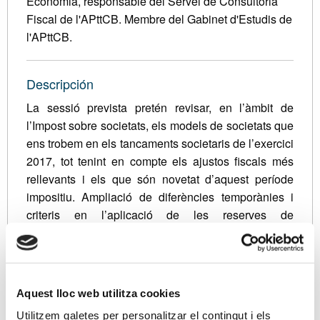
Economia, responsable del Servei de Consultoria
Fiscal de l'APttCB. Membre del Gabinet d'Estudis de
l'APttCB.
Descripción
La sessió prevista pretén revisar, en l’àmbit de
l’Impost sobre societats, els models de societats que
ens trobem en els tancaments societaris de l’exercici
2017, tot tenint en compte els ajustos fiscals més
rellevants i els que són novetat d’aquest període
impositiu. Ampliació de diferències temporànies i
criteris en l’aplicació de les reserves de
capitalització i d’anivellament, incentius per a
realitzar determinades activitats.
Exposarem les limitacions en la deducció de
Aquest lloc web utilitza cookies
determinades despeses, la informació a tenir en
compte respecte els interessos financers tenint en
Utilitzem galetes per personalitzar el contingut i els