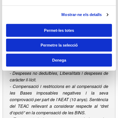
patrimonials sense activitat econòmica. Aplicació
d’incentius fiscals de la Llei 27/2014.
-
Entitats parcialment exemptes i entitats sotmeses a
Mostrar-ne els detalls
la Llei 49/2002 (diferenciació).
-
Amortització del Fons de Comerç i dels actius
Permet-les totes
intangibles de vida útil definida o indefinida (canvis
produïts i significatius a partir de 2016). Ajustos
Permetre la selecció
fiscals a tenir en compte.
-
Correccions de valor: pèrdua per deteriorament del
valor dels elements patrimonials. Deteriorament dels
Denega
saldos deutors.
-
Despeses no deduïbles, Liberalitats i despeses de
caràcter il·lícit.
-
Compensació i restriccions en al compensació de
les Bases imposables negatives i la seva
comprovació per part de l’AEAT (10 anys). Sentència
del TEAC rellevant a considerar respecte al “dret
d’opció” en la compensació de les BINS.