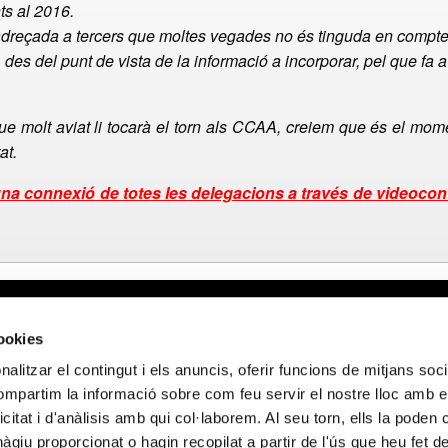
ts al 2016.
dreçada a tercers que moltes vegades no és tinguda en compte 
 des del punt de vista de la informació a incorporar, pel que fa a 
ue molt aviat li tocarà el torn als CCAA, creiem que és el moment
at.
una connexió de totes les delegacions a través de videocon
gal
Webmail APttCB
Delegación Ba
cookies
 de privacidad
Delegación Ba
alitzar el contingut i els anuncis, oferir funcions de mitjans socia
 de cookies
Delegación Lle
compartim la informació sobre com feu servir el nostre lloc amb e
 de privacidad
Delegación Gi
icitat i d'anàlisis amb qui col·laborem. Al seu torn, ells la poden
 sociales
Delegación Ta
giu proporcionat o hagin recopilat a partir de l'ús que heu fet d