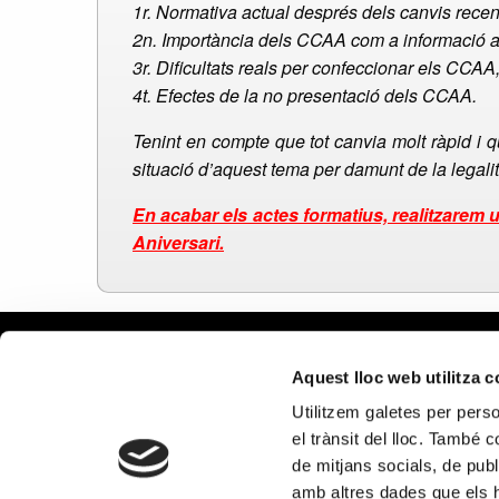
1r. Normativa actual després dels canvis recen
2n. Importància dels CCAA com a informació a
3r. Dificultats reals per confeccionar els CCAA,
4t. Efectes de la no presentació dels CCAA.
Tenint en compte que tot canvia molt ràpid i q
situació d’aquest tema per damunt de la legalit
En acabar els actes formatius, realitzarem 
Aniversari.
Aviso le
Aquest lloc web utilitza 
Política
Utilitzem galetes per person
Política
el trànsit del lloc. També 
Política
de mitjans socials, de publ
en redes
amb altres dades que els hà