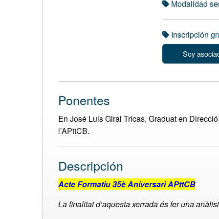
Modalidad sen
Inscripción gr
Soy asocia
Ponentes
En José Luis Giral Tricas, Graduat en Direcció
l’APttCB.
Descripción
Acte Formatiu 35è Aniversari APttCB
La finalitat d’aquesta xerrada és fer una anàli