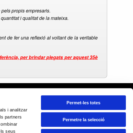
pels propis empresaris.
quantitat i qualitat de la mateixa.
 de fer una reflexió al voltant de la veritable
ferència, per brindar plegats per aquest 35è
rcelona
Permet-les totes
leares
ls i analitzar
ida
ls partners
rona
Permetre la selecció
Certificados:
 combinar
rragona
els seus